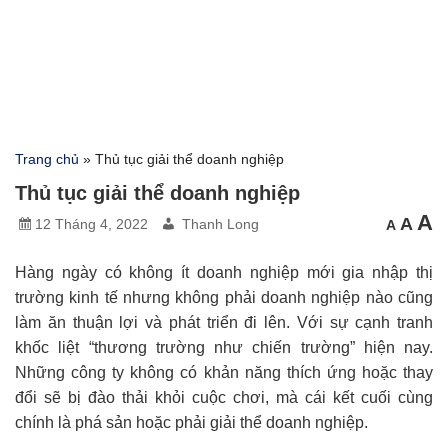
Trang chủ
»
Thủ tục giải thể doanh nghiệp
Thủ tục giải thể doanh nghiệp
C
Cỡ
A
Cỡ
A
12 Tháng 4, 2022
Thanh Long
A
chữ
chữ
c
nhỏ
mặc
hơn
l
địn
h
Hàng ngày có không ít doanh nghiệp mới gia nhập thị
trường kinh tế nhưng không phải doanh nghiệp nào cũng
làm ăn thuận lợi và phát triển đi lên. Với sự cạnh tranh
khốc liệt “thương trường như chiến trường” hiện nay.
Những công ty không có khản năng thích ứng hoặc thay
đổi sẽ bị đào thải khỏi cuộc chơi, mà cái kết cuối cùng
chính là phá sản hoặc phải giải thể doanh nghiệp.