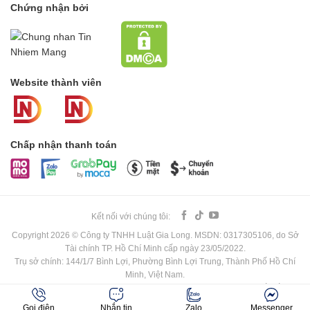
Chứng nhận bởi
Website thành viên
Chấp nhận thanh toán
Kết nối với chúng tôi:
Copyright 2026 © Công ty TNHH Luật Gia Long. MSDN: 0317305106, do Sở
Tài chính TP. Hồ Chí Minh cấp ngày 23/05/2022.
Trụ sở chính: 144/1/7 Bình Lợi, Phường Bình Lợi Trung, Thành Phố Hồ Chí
Minh, Việt Nam.
Điện thoại: 0352 276 247. Email: info@luatgialong.vn. Website thiết kế bởi
SeramaTech.
Gọi điện
Nhắn tin
Zalo
Messenger