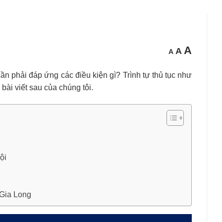
Cỡ
Cỡ
A
Cỡ
A
A
chữ
chữ
chữ
nhỏ
mặc
hơn
lớn
định
hơn
n phải đáp ứng các điều kiện gì? Trình tự thủ tục như
ài viết sau của chúng tôi.
ội
 Gia Long