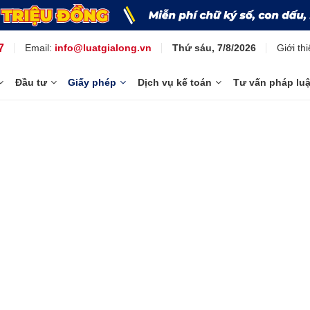
7
Giới th
Email:
info@luatgialong.vn
Thứ sáu, 7/8/2026
Đầu tư
Giấy phép
Dịch vụ kế toán
Tư vấn pháp luậ