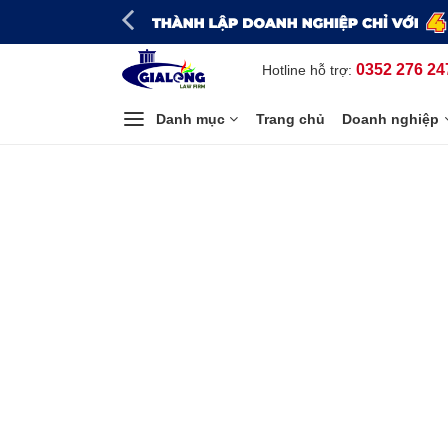
Bỏ
qua
nội
0352 276 24
Hotline hỗ trợ:
dung
Danh mục
Trang chủ
Doanh nghiệp