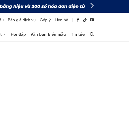
iệu
Báo giá dịch vụ
Góp ý
Liên hệ
t
Hỏi đáp
Văn bản biểu mẫu
Tin tức