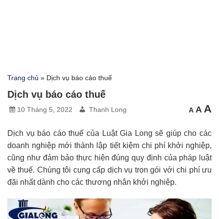
Trang chủ
»
Dịch vụ báo cáo thuế
Dịch vụ báo cáo thuế
C
Cỡ
A
Cỡ
A
10 Tháng 5, 2022
Thanh Long
A
chữ
chữ
c
nhỏ
mặc
hơn
l
địn
h
Dịch vụ báo cáo thuế của Luật Gia Long sẽ giúp cho các
doanh nghiệp mới thành lập tiết kiệm chi phí khởi nghiệp,
cũng như đảm bảo thực hiện đúng quy định của pháp luật
về thuế. Chúng tôi cung cấp dịch vụ trọn gói với chi phí ưu
đãi nhất dành cho các thương nhân khởi nghiệp.