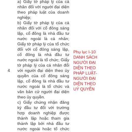
a) Giấy tờ pháp lý của cá
nhân đối với người đại diện
theo pháp luật của doanh
nghiệp;
b) Giấy tờ pháp lý của cá
nhân đối với cổ đông sáng
lập, cổ đông là nhà đầu tư
nước ngoài là cá nhân;
Giấy tờ pháp lý của tổ chức
đối với cổ đông sáng lập,
Phụ lục I-10
cổ đông là nhà đầu tư
DANH SÁCH
nước ngoài là tổ chức; Giấy
NGƯỜI ĐẠI
tờ pháp lý của cá nhân đối
DIỆN THEO
4
với người đại diện theo ủy
PHÁP LUẬT-
quyền của cổ đông sáng
NGƯỜI ĐẠI
lập, cổ đông là nhà đầu tư
DIỆN THEO
nước ngoài là tổ chức và
UỶ QUYỀN
văn bản cử người đại diện
theo ủy quyền.
c) Giấy chứng nhận đăng
ký đầu tư đối với trường
hợp doanh nghiệp được
thành lập hoặc tham gia
thành lập bởi nhà đầu tư
nước ngoài hoặc tổ chức