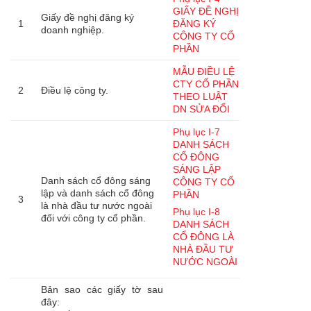
GIẤY ĐỀ NGHỊ
Giấy đề nghị đăng ký
1
ĐĂNG KÝ
doanh nghiệp.
CÔNG TY CỔ
PHẦN
MẪU ĐIỀU LỆ
CTY CỔ PHẦN
2
Điều lệ công ty.
THEO LUẬT
DN SỬA ĐỔI
Phụ lục I-7
DANH SÁCH
CỔ ĐÔNG
SÁNG LẬP
Danh sách cổ đông sáng
CÔNG TY CỔ
lập và danh sách cổ đông
PHẦN
3
là nhà đầu tư nước ngoài
Phụ lục I-8
đối với công ty cổ phần.
DANH SÁCH
CỔ ĐÔNG LÀ
NHÀ ĐẦU TƯ
NƯỚC NGOÀI
Bản sao các giấy tờ sau
đây: