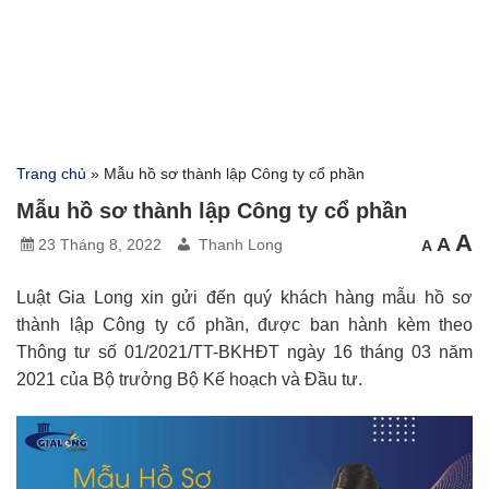
Trang chủ
»
Mẫu hồ sơ thành lập Công ty cổ phần
Mẫu hồ sơ thành lập Công ty cổ phần
C
Cỡ
A
Cỡ
A
23 Tháng 8, 2022
Thanh Long
A
chữ
chữ
c
nhỏ
mặc
hơn
l
địn
h
Luật Gia Long xin gửi đến quý khách hàng mẫu hồ sơ
thành lập Công ty cổ phần, được ban hành kèm theo
Thông tư số 01/2021/TT-BKHĐT ngày 16 tháng 03 năm
2021 của Bộ trưởng Bộ Kế hoạch và Đầu tư.