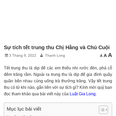
Sự tích tết trung thu Chị Hằng và Chú Cuội
C
Cỡ
A
Cỡ
A
3 Tháng 9, 2022
Thanh Long
A
chữ
chữ
c
nhỏ
mặc
hơn
l
địn
h
Tết trung thu là dịp để các em thiếu nhi rước đèn, phá cỗ
đêm trăng rằm. Ngoài ra trung thu là dịp để gia đình quây
quần bên nhau cùng uống trà thưởng trăng. Vậy tết trung
thu có từ khi nào, gắn liền với sự tích gì? Kính mời quý bạn
đọc tham khảo qua bài viết này của
Luật Gia Long
.
Mục lục bài viết