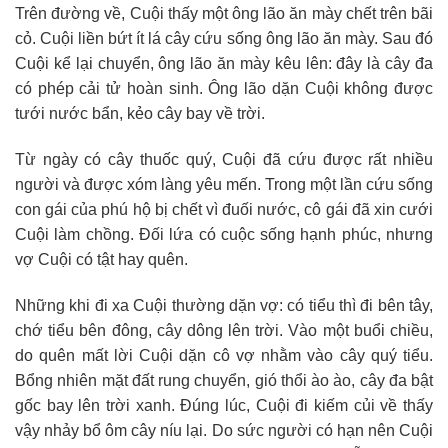
Trên đường về, Cuội thấy một ông lão ăn mày chết trên bãi
cỏ. Cuội liền bứt ít lá cây cứu sống ông lão ăn mày. Sau đó
Cuội kể lại chuyển, ông lão ăn mày kêu lên: đây là cây đa
có phép cải tử hoàn sinh. Ông lão dặn Cuội không được
tưới nước bẩn, kẻo cây bay về trời.
Từ ngày có cây thuốc quý, Cuội đã cứu được rất nhiều
người và được xóm làng yêu mến. Trong một lần cứu sống
con gái của phú hộ bị chết vì đuối nước, cô gái đã xin cưới
Cuội làm chồng. Đối lứa có cuộc sống hạnh phúc, nhưng
vợ Cuội có tật hay quên.
Những khi đi xa Cuội thường dặn vợ: có tiểu thì đi bên tây,
chớ tiểu bên đông, cây dông lên trời. Vào một buổi chiều,
do quên mất lời Cuội dặn cô vợ nhằm vào cây quý tiểu.
Bổng nhiên mặt đất rung chuyển, gió thổi ào ào, cây đa bật
gốc bay lên trời xanh. Đúng lúc, Cuội đi kiếm củi về thấy
vậy nhảy bổ ôm cây níu lại. Do sức người có hạn nên Cuội