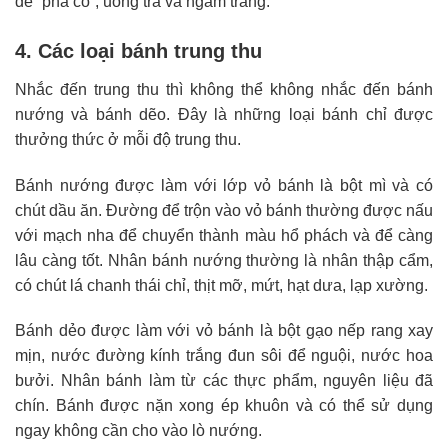
đễ “phá cỗ”, uống tra và ngắm trăng.
4. Các loại bánh trung thu
Nhắc đến trung thu thì không thể không nhắc đến bánh
nướng và bánh dẽo. Đây là những loại bánh chỉ được
thưởng thức ở mỗi độ trung thu.
Bánh nướng được làm với lớp vỏ bánh là bột mì và có
chút dầu ăn. Đường để trộn vào vỏ bánh thường được nấu
với mạch nha để chuyển thành màu hổ phách và để càng
lâu càng tốt. Nhân bánh nướng thường là nhân thập cẩm,
có chút lá chanh thái chỉ, thịt mỡ, mứt, hạt dưa, lạp xường.
Bánh dẻo được làm với vỏ bánh là bột gạo nếp rang xay
mịn, nước đường kính trắng đun sôi để nguội, nước hoa
bưởi. Nhân bánh làm từ các thực phẩm, nguyên liệu đã
chín. Bánh được nặn xong ép khuôn và có thể sử dụng
ngay không cần cho vào lò nướng.