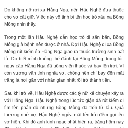
Do không nỡ rời xa Hằng Nga, nên Hậu Nghệ đưa thuốc
cho vợ cất giữ. Việc này vô tình bị tên học trò xấu xa Bồng
Mông nhìn thấy.
Trong một lần Hậu Nghệ dẫn học trò đi săn bắn, Bồng
Mông giả bệnh nên được ở nhà. Đợi Hậu Nghệ đi xa Bồng
Mông rút kiếm ép Hằng Nga giao ra thuốc trường sinh bất
tử. Do biết mình không thể đánh lại Bồng Mông, trong lúc
nguy cấp Hằng Nga đã uống viên thuốc và bay lên trời. Vì
còn vương vấn tình nghĩa vợ, chồng nên chỉ bay đến mặt
trăng là nơi gần với nhân gian nhất rồi trở thành tiên.
Sau khi trở về, Hậu Nghệ được các tỳ nữ kể chuyện xảy ra
với Hằng Nga. Hậu Nghệ trong lúc tức giận đã rút kiếm đi
tìm tên phản đồ nhưng Bồng Mông đã trốn từ lâu. Quá
thương nhớ vợ, Hậu Nghệ ngửa mặt lên trời đêm gọi tên
vợ hiền. Khi đó anh kinh ngạc phát hiện ra, trăng hôm nay