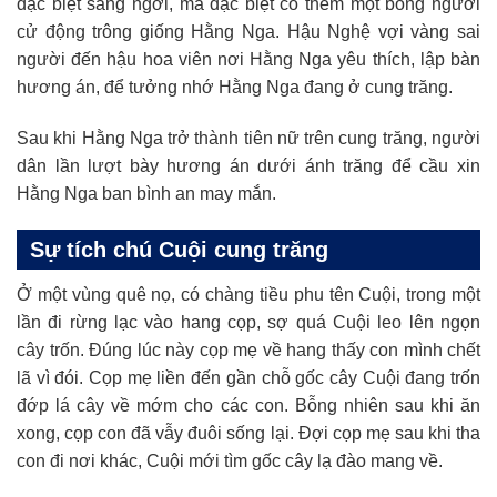
đặc biệt sáng ngời, mà đặc biệt có thêm một bóng người
cử động trông giống Hằng Nga. Hậu Nghệ vợi vàng sai
người đến hậu hoa viên nơi Hằng Nga yêu thích, lập bàn
hương án, để tưởng nhớ Hằng Nga đang ở cung trăng.
Sau khi Hằng Nga trở thành tiên nữ trên cung trăng, người
dân lần lượt bày hương án dưới ánh trăng để cầu xin
Hằng Nga ban bình an may mắn.
Sự tích chú Cuội cung trăng
Ở một vùng quê nọ, có chàng tiều phu tên Cuội, trong một
lần đi rừng lạc vào hang cọp, sợ quá Cuội leo lên ngọn
cây trốn. Đúng lúc này cọp mẹ về hang thấy con mình chết
lã vì đói. Cọp mẹ liền đến gần chỗ gốc cây Cuội đang trốn
đớp lá cây về mớm cho các con. Bỗng nhiên sau khi ăn
xong, cọp con đã vẫy đuôi sống lại. Đợi cọp mẹ sau khi tha
con đi nơi khác, Cuội mới tìm gốc cây lạ đào mang về.