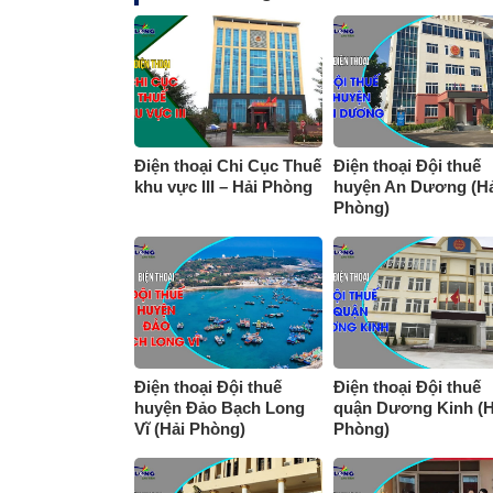
Điện thoại Chi Cục Thuế
Điện thoại Đội thuế
khu vực III – Hải Phòng
huyện An Dương (Hả
Phòng)
Điện thoại Đội thuế
Điện thoại Đội thuế
huyện Đảo Bạch Long
quận Dương Kinh (H
Vĩ (Hải Phòng)
Phòng)