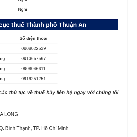
Nghỉ
 cục thuế Thành phố Thuận An
Số điện thoại
g
0908022539
ởng
0913657567
ởng
0908046611
ởng
0919251251
ác thủ tục về thuế hãy liên hệ ngay với chúng tôi
IA LONG
Q. Bình Thạnh, TP. Hồ Chí Minh