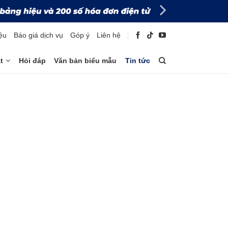
iệu
Báo giá dịch vụ
Góp ý
Liên hệ
t
Hỏi đáp
Văn bản biểu mẫu
Tin tức