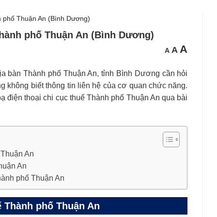
nh phố Thuận An (Bình Dương)
 Thành phố Thuận An (Bình Dương)
Cỡ
Cỡ
A
Cỡ
A
A
chữ
chữ
chữ
nhỏ
mặc
hơn
lớn
định
hơn
 địa bàn Thành phố Thuận An, tỉnh Bình Dương cần hỏi
 không biết thông tin liên hệ của cơ quan chức năng.
bạ điện thoại chi cục thuế Thành phố Thuận An qua bài
ố Thuận An
Thuận An
Thành phố Thuận An
uế Thành phố Thuận An