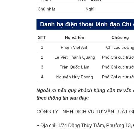
Chủ nhật
Nghỉ
Danh bạ điện thoại lãnh đạo Chi
STT
Họ và tên
Chức vụ
1
Phạm Việt Anh
Chi cục trưởn
2
Lê Viết Thành Quang
Phó Chi cục trư
3
Trần Quốc Lâm
Phó Chi cục trư
4
Nguyễn Huy Phong
Phó Chi cục trư
Ngoài ra nếu quý khách hàng cần tư vấn c
theo thông tin sau đây:
CÔNG TY TNHH DỊCH VỤ TƯ VẤN LUẬT G
+ Địa chỉ: 1/74 Đặng Thùy Trâm, Phường 13, 