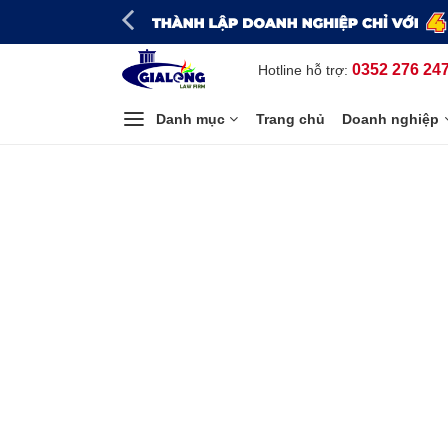
Bỏ
qua
nội
0352 276 24
Hotline hỗ trợ:
dung
Danh mục
Trang chủ
Doanh nghiệp