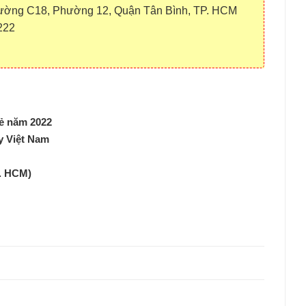
ường C18, Phường 12, Quận Tân Bình, TP. HCM
222
rẻ năm 2022
y Việt Nam
P. HCM)