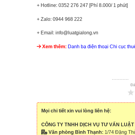
+ Hotline: 0352 276 247 [Phí 8.000/ 1 phút]
+ Zalo: 0944 968 222
+ Email: info@luatgialong.vn
Xem thêm:
Danh bạ điện thoại Chi cục th
Đá
Mọi chi tiết xin vui lòng liên hệ:
CÔNG TY TNHH DỊCH VỤ TƯ VẤN LUẬT
Văn phòng Bình Thạnh:
1/74 Đặng Th