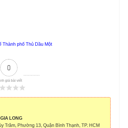
uế Thành phố Thủ Dầu Một
0
nh giá bài viết
 GIA LONG
ùy Trâm, Phường 13, Quận Bình Thạnh, TP. HCM