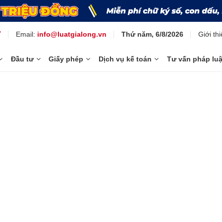
7
Giới th
Email:
info@luatgialong.vn
Thứ năm, 6/8/2026
Đầu tư
Giấy phép
Dịch vụ kế toán
Tư vấn pháp luậ