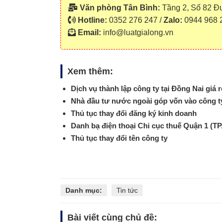
Văn phòng Tân Bình:
Tầng 2, Số 82 Đ
Hotline:
0352 276 247 /
Zalo:
0944 968 
Email:
info@luatgialong.vn
Xem thêm:
Dịch vụ thành lập công ty tại Đồng Nai giá 
Nhà đầu tư nước ngoài góp vốn vào công t
Thủ tục thay đổi đăng ký kinh doanh
Danh bạ điện thoại Chi cục thuế Quận 1 (T
Thủ tục thay đổi tên công ty
Danh mục:
Tin tức
Bài viết cùng chủ đề: