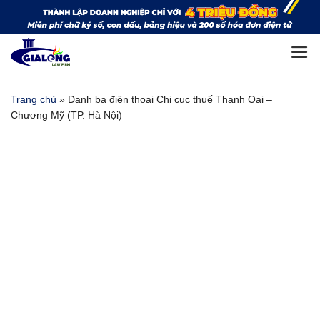
Bỏ
qua
nội
dung
Trang chủ
»
Danh bạ điện thoại Chi cục thuế Thanh Oai –
Chương Mỹ (TP. Hà Nội)