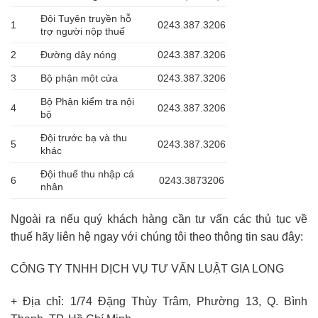
Đội Tuyên truyền hỗ
1
0243.387.3206
trợ người nộp thuế
2
Đường dây nóng
0243.387.3206
3
Bộ phận một cửa
0243.387.3206
Bộ Phận kiểm tra nội
4
0243.387.3206
bộ
Đội trước bạ và thu
5
0243.387.3206
khác
Đội thuế thu nhập cá
6
0243.3873206
nhân
Ngoài ra nếu quý khách hàng cần tư vấn các thủ tục về
thuế hãy liên hệ ngay với chúng tôi theo thông tin sau đây:
CÔNG TY TNHH DỊCH VỤ TƯ VẤN LUẬT GIA LONG
+ Địa chỉ: 1/74 Đặng Thùy Trâm, Phường 13, Q. Bình