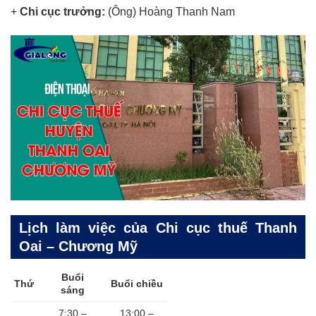
+
Chi cục trưởng:
(Ông) Hoàng Thanh Nam
Lịch làm việc của Chi cục thuế Thanh
Oai – Chương Mỹ
Buổi
Thứ
Buổi chiều
sáng
7:30 –
13:00 –