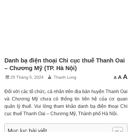
Danh bạ điện thoại Chi cục thuế Thanh Oai
– Chương Mỹ (TP. Hà Nội)
C
Cỡ
A
Cỡ
A
29 Tháng 5, 2024
Thanh Long
A
chữ
chữ
c
nhỏ
mặc
hơn
l
địn
h
Đối với các tổ chức, cá nhân trên địa bàn huyện Thanh Oai
và Chương Mỹ chưa có thông tin liên hệ của cơ quan
quản lý thuế. Vui lòng tham khảo danh bạ điện thoại Chi
cục thuế Thanh Oai – Chương Mỹ, Thành phố Hà Nội.
Mục lục bài viết