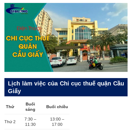
Lịch làm việc của Chi cục thuế quận Cầu
Giấy
Buổi
Thứ
Buổi chiều
sáng
7:30 –
13:00 –
Thứ 2
11:30
17:00