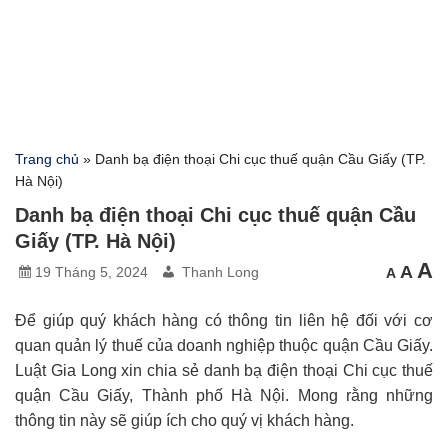
Trang chủ
»
Danh bạ điện thoại Chi cục thuế quận Cầu Giấy (TP.
Hà Nội)
Danh bạ điện thoại Chi cục thuế quận Cầu
Giấy (TP. Hà Nội)
C
Cỡ
A
Cỡ
A
19 Tháng 5, 2024
Thanh Long
A
chữ
chữ
c
nhỏ
mặc
hơn
l
địn
h
Để giúp quý khách hàng có thông tin liên hệ đối với cơ
quan quản lý thuế của doanh nghiệp thuộc quận Cầu Giấy.
Luật Gia Long xin chia sẻ danh bạ điện thoại Chi cục thuế
quận Cầu Giấy, Thành phố Hà Nội. Mong rằng những
thông tin này sẽ giúp ích cho quý vị khách hàng.