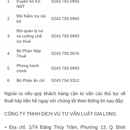
1
truyền hỗ trợ
0243.793.0993
NNT
Đội Kiểm tra nội
2
0243.793.0993
bộ
Đội quản lý nợ
3
và cưỡng chế
0243.793.0993
nợ thuế
Bộ Phận Nộp
4
0243.793.0676
Thuế
Phòng hành
5
0243.793.0993
chính
6
Bộ Phận ấn chỉ
0243.754.5312
Ngoài ra nếu quý khách hàng cần tư vấn các thủ tục về
thuế hãy liên hệ ngay với chúng tôi theo thông tin sau đây:
CÔNG TY TNHH DỊCH VỤ TƯ VẤN LUẬT GIA LONG
+ Địa chỉ: 1/74 Đặng Thùy Trâm, Phường 13, Q. Bình