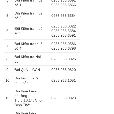
Đội Kiểm tra thuế
0283.963.6592
4
số 1
0283.963.6866
Đội Kiểm tra thuế
5
0283.963.6384
số 2
0283.963.0822
Đội Kiểm tra thuế
6
0283.963.5384
số 3
0283.963.6591
Đội Kiểm tra thuế
0283.963.0586
7
số 4
0283.963.6798
Đội Kiểm tra Nội
8
0283.963.0826
bộ
9
Đội QLN – CCN
0283.963.0820
Đội trước bạ &
10
0283.963.1051
thu khác
Đội thuế Liên
phường
11
0283.963.0823
1,3,5,10,14, Chợ
Bình Thới
Đội thuế Liên