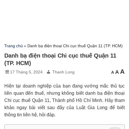
Trang chủ
»
Danh bạ điện thoại Chi cục thuế Quận 11 (TP. HCM)
Danh bạ điện thoại Chi cục thuế Quận 11
(TP. HCM)
C
Cỡ
A
Cỡ
A
17 Tháng 5, 2024
Thanh Long
A
chữ
chữ
c
nhỏ
mặc
hơn
l
địn
h
Hiện tại doanh nghiệp của bạn đang vướng mắc thủ tục
liên quan đến thuế, nhưng không biết danh bạ điện thoại
Chi cục thuế Quận 11, Thành phố Hồ Chí Minh. Hãy tham
khảo ngay bài viết sau đây của Luật Gia Long để biết
thông tin liên hệ, hỏi đáp.