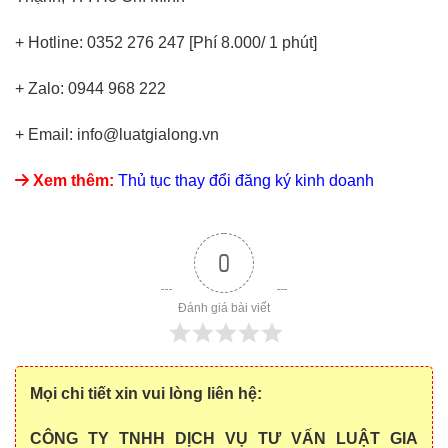
+ Hotline: 0352 276 247 [Phí 8.000/ 1 phút]
+ Zalo: 0944 968 222
+ Email: info@luatgialong.vn
Xem thêm:
Thủ tục thay đổi đăng ký kinh doanh
0
Đánh giá bài viết
Mọi chi tiết xin vui lòng liên hệ:
CÔNG TY TNHH DỊCH VỤ TƯ VẤN LUẬT GIA