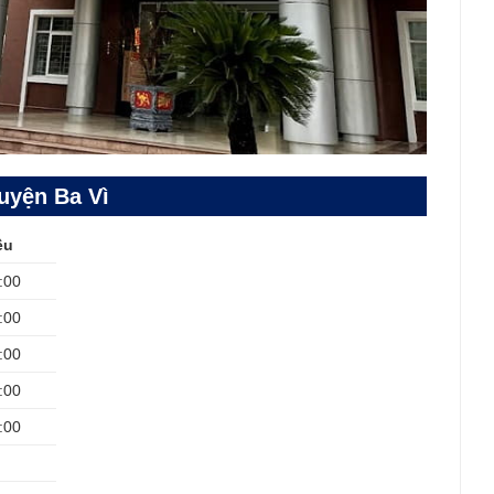
huyện Ba Vì
ều
:00
:00
:00
:00
:00