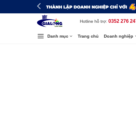
Bỏ
qua
nội
0352 276 24
Hotline hỗ trợ:
dung
Danh mục
Trang chủ
Doanh nghiệp