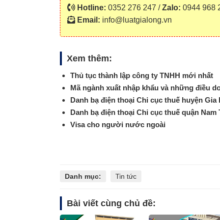
Hotline:
0352 276 247 /
Zalo:
0944 968 
Email:
info@luatgialong.vn
Xem thêm:
Thủ tục thành lập công ty TNHH mới nhất
Mã ngành xuất nhập khẩu và những điều do
Danh bạ điện thoại Chi cục thuế huyện Gia 
Danh bạ điện thoại Chi cục thuế quận Nam 
Visa cho người nước ngoài
Danh mục:
Tin tức
Bài viết cùng chủ đề: