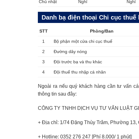
Chủ nhật
Nghỉ
Nghỉ
Danh bạ điện thoại Chi cục thuế
STT
Phòng/Ban
1
Bộ phận một cửa chi cục thuế
2
Đường dây nóng
3
Đội trước bạ và thu khác
4
Đội thuế thu nhập cá nhân
Ngoài ra nếu quý khách hàng cần tư vấn các
thông tin sau đây:
CÔNG TY TNHH DỊCH VỤ TƯ VẤN LUẬT G
+ Địa chỉ: 1/74 Đặng Thùy Trâm, Phường 13, 
+ Hotline: 0352 276 247 [Phí 8.000/ 1 phút]