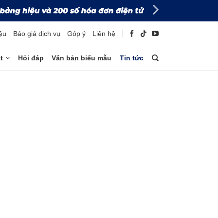
iệu
Báo giá dịch vụ
Góp ý
Liên hệ
t
Hỏi đáp
Văn bản biểu mẫu
Tin tức