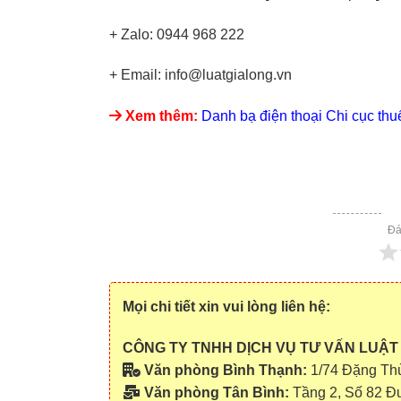
+ Zalo: 0944 968 222
+ Email: info@luatgialong.vn
Xem thêm:
Danh bạ điện thoại Chi cục th
Đá
Mọi chi tiết xin vui lòng liên hệ:
CÔNG TY TNHH DỊCH VỤ TƯ VẤN LUẬT
Văn phòng Bình Thạnh:
1/74 Đặng Th
Văn phòng Tân Bình:
Tầng 2, Số 82 Đ