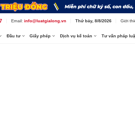
7
Giới th
Email:
info@luatgialong.vn
Thứ bảy, 8/8/2026
Đầu tư
Giấy phép
Dịch vụ kế toán
Tư vấn pháp luậ