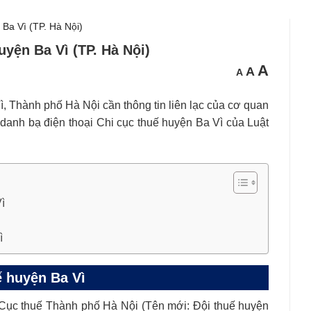
 Ba Vì (TP. Hà Nội)
uyện Ba Vì (TP. Hà Nội)
Cỡ
Cỡ
A
Cỡ
A
A
chữ
chữ
chữ
nhỏ
mặc
hơn
lớn
định
hơn
ì, Thành phố Hà Nội cần thông tin liên lạc của cơ quan
 danh bạ điện thoại Chi cục thuế huyện Ba Vì của Luật
ì
ì
ế huyện Ba Vì
Cục thuế Thành phố Hà Nội (Tên mới: Đội thuế huyện